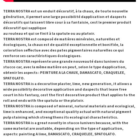
TERRA NOSTRA est un enduit décoratif, à la chaux, de toute nouvelle
génération, il permet une large possibilité dapplication et daspects
décoratifs qui laissent libre cour à sa fantaisie, cest le premier produit
décoratif qui sapplique
au rouleau et qui se finit à la spatule ou au platoir.
TERRA NOSTRA est composé de matières minérales, naturelles et
écologiques, la chaux est de qualité exceptionnelle et bonifiée, la
coloration seffectue avec des pates pigmentaires naturelles ce qui
renforce ses caractéristiques écologiques.
TERRA NOSTRA représente une grande nouveauté dans lunivers du
stucco car, avec la même matière on peut, selon le type dapplication,
obtenir les aspects : PEINTURE A LA CHAUX, DAMASCATO, CRAQUELEE,
SPATOLATO.
TERRA NOSTRA is a decorative plaster, lime, new generation, it allows a
wide possibility decorative application and daspects that leave free
court in his fantasy, cest the first decorative product that applies to the
roll and ends with the spatula or the platoir.
TERRA NOSTRA is composed of mineral, natural materials and ecological,
lime is enhanced, and exceptional quality actual with natural pigment
pulp staining which strengthens its ecological characteristics.
TERRA NOSTRA is a great novelty in stucco lunivers because, with the
same material are available, depending on the type of application,
aspects: painting A lime, DAMASCATO, CRAQUELEE, SPATOLATO.