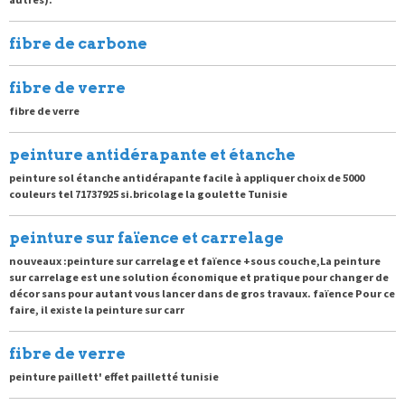
fibre de carbone
fibre de verre
fibre de verre
peinture antidérapante et étanche
peinture sol étanche antidérapante facile à appliquer choix de 5000
couleurs tel 71737925 si.bricolage la goulette Tunisie
peinture sur faïence et carrelage
nouveaux :peinture sur carrelage et faïence +sous couche,La peinture
sur carrelage est une solution économique et pratique pour changer de
décor sans pour autant vous lancer dans de gros travaux. faïence Pour ce
faire, il existe la peinture sur carr
fibre de verre
peinture paillett' effet pailletté tunisie