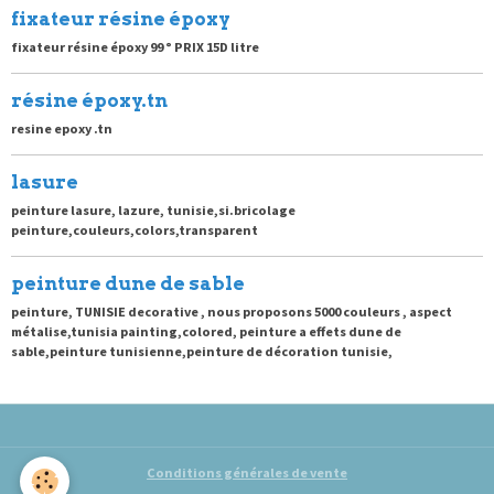
fixateur résine époxy
fixateur résine époxy 99 ° PRIX 15D litre
résine époxy.tn
resine epoxy .tn
lasure
peinture lasure, lazure, tunisie,si.bricolage
peinture,couleurs,colors,transparent
peinture dune de sable
peinture, TUNISIE decorative , nous proposons 5000 couleurs , aspect
métalise,tunisia painting,colored, peinture a effets dune de
sable,peinture tunisienne,peinture de décoration tunisie,
Conditions générales de vente