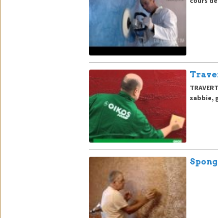
cours d
Traver
TRAVERTI
sabbie, g
Spong