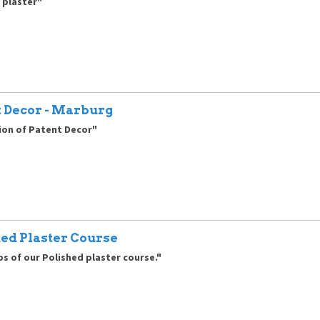
 plaster"
t Decor - Marburg
ion of Patent Decor"
hed Plaster Course
ips of our Polished plaster course."