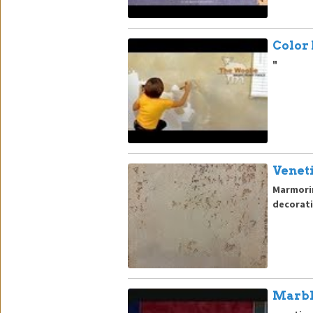
Color
"
Venet
Marmorin
decorati
Marbl