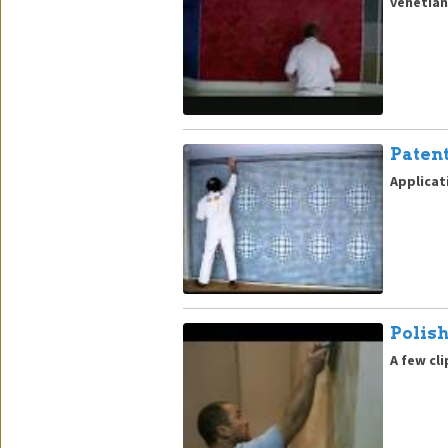
venetian
Paten
Applicat
Polis
A few cl