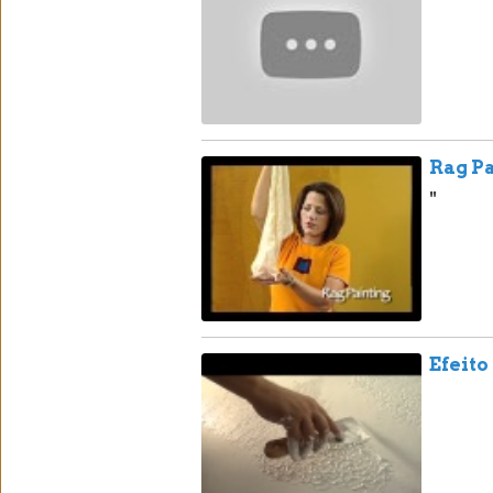
"
Rag P
"
Efeito