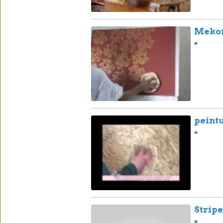
Mekong
"
peintu
"
Strip