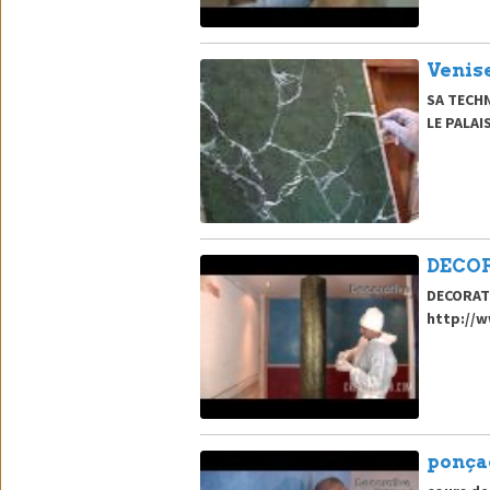
Venis
SA TECH
LE PALAIS
DECOR
DECORAT
http://
ponça