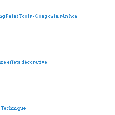
 Paint Tools - Công cụ in vân hoa
re effets décorative
e Technique