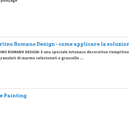
e ponçage
tino Romano Design - come applicare la soluzio
NO ROMANO DESIGN: è uno speciale intonaco decorativo riempitivo, p
ranulati di marmo selezionati e grassello ...
e Painting