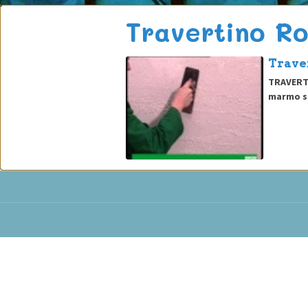
Travertino R
Traver
TRAVERTI
marmo sel