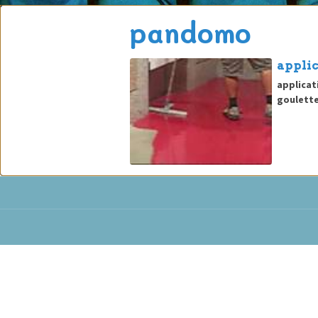
pandomo
applic
applicat
goulette