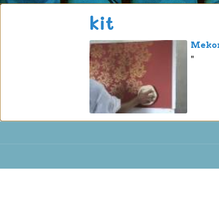
kit
Mekong
"