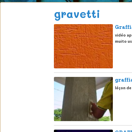
gravetti
Graffi
vidéo ap
muito us
graffi
léçon de