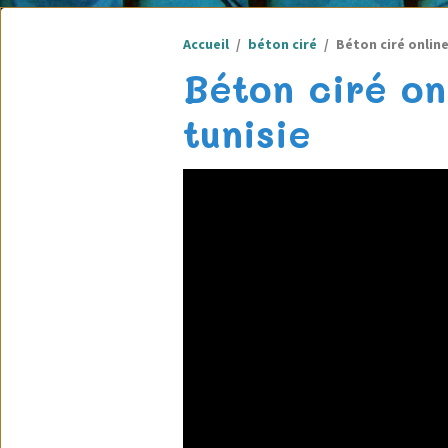
Accueil
béton ciré
Béton ciré online
Béton ciré on
tunisie