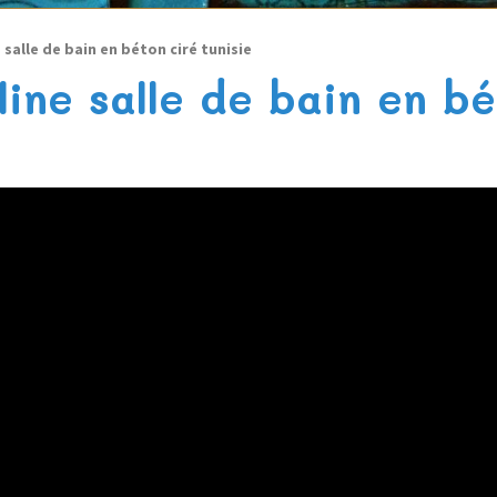
 salle de bain en béton ciré tunisie
line salle de bain en bé