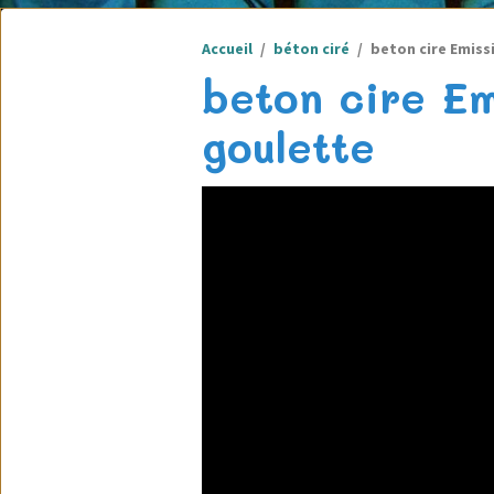
Accueil
béton ciré
beton cire Emissi
beton cire Em
goulette