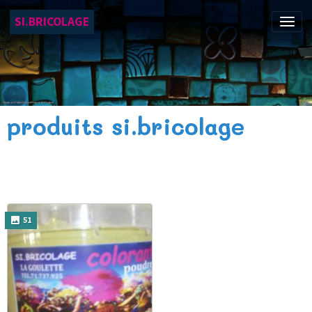
SI.BRICOLAGE
produits si.bricolage
51